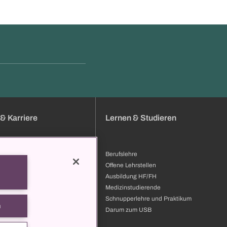
& Karriere
Lernen & Studieren
Berufslehre
bung
Offene Lehrstellen
bildung & Entwicklung
Ausbildung HF/FH
ilder
Medizinstudierende
 zum USB
Schnupperlehre und Praktikum
n
t
Darum zum USB