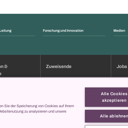
Leitung
Forschung und Innovation
Medien
en &
Zuweisende
Jobs 
e
uchung
Klinik-Übersicht
Jobs
Services
Bewer
Alle Cookies
Sprechstundenverzeichnis
Weiter
akzeptieren
Onlineformulare
Berufsb
en Sie der Speicherung von Cookies auf Ihrem
Websitenutzung zu analysieren und unsere
ei uns
collegis
Darum
Alle ablehne
Kontak
s