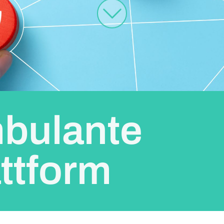
bulante
ttform