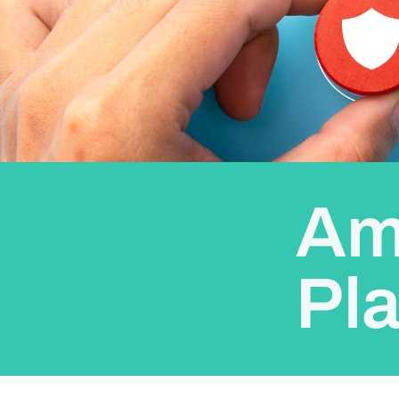
Am
Pla