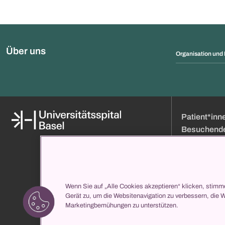
Über uns
Organisation und 
Patient*inn
Besuchend
Medien
Online Terminb
Über uns
Besuchszeiten
Organisation und Leitung
Anfahrt
Klinikverzeichnis
Eintritt
Wenn Sie auf „Alle Cookies akzeptieren“ klicken, stimm
Gerät zu, um die Websitenavigation zu verbessern, die 
propatient
Ihr Aufenthalt b
Marketingbemühungen zu unterstützen.
Services
Klinikverzeichni