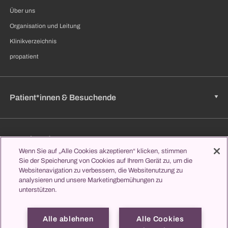
Über uns
Organisation und Leitung
Klinikverzeichnis
propatient
Patient*innen & Besuchende
Zuweisende
Wenn Sie auf „Alle Cookies akzeptieren“ klicken, stimmen
Sie der Speicherung von Cookies auf Ihrem Gerät zu, um die
Websitenavigation zu verbessern, die Websitenutzung zu
Jobs & Karriere
analysieren und unsere Marketingbemühungen zu
unterstützen.
Alle ablehnen
Alle Cookies
Lernen & Studieren