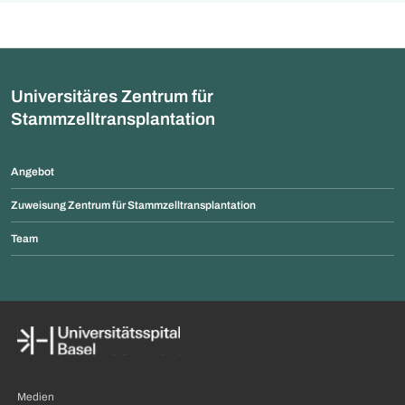
Mitarbeitenden habe
durchgeführt. Für rund ein
Angebot angenomme
Drittel der Patientinnen wäre
das Verfahren der Zugang
zum Goldstandard der
autologen
Universitäres Zentrum für
Brustrekonstruktion.
Stammzelltransplantation
Angebot
Zuweisung Zentrum für Stammzelltransplantation
Team
Medien