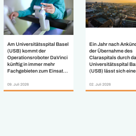
Ein Jahr nach Ankün
Am Universitätsspital Basel
der Übernahme des
(USB) kommt der
Claraspitals durch d
Operationsroboter DaVinci
Universitätsspital Ba
künftig in immer mehr
(USB) lässt sich eine
Fachgebieten zum Einsatz.
positive Zwischenbil
Nach der Einführung der
ziehen: Das USB hat 
robotergestützten
02. Juli 2026
09. Juli 2026
Mitarbeitenden der St
Herzchirurgie zu
Claraspital AG und d
Jahresbeginn hat ein
universitären
interdisziplinäres Team im
Bauchzentrums Clar
März 2026 erstmals in der
einen Arbeitsvertrag
Schweiz eine
angeboten. Bereits 9
roboterassistierte DIEP-
Prozent der knapp 1’
Brustrekonstruktion