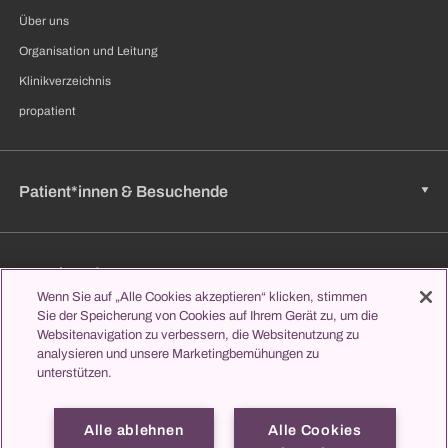
Über uns
Organisation und Leitung
Klinikverzeichnis
propatient
Patient*innen & Besuchende
Zuweisende
Wenn Sie auf „Alle Cookies akzeptieren“ klicken, stimmen
Sie der Speicherung von Cookies auf Ihrem Gerät zu, um die
Websitenavigation zu verbessern, die Websitenutzung zu
Jobs & Karriere
analysieren und unsere Marketingbemühungen zu
unterstützen.
Alle ablehnen
Alle Cookies
Lernen & Studieren