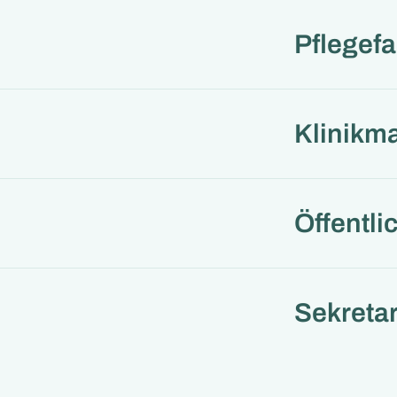
Pflegef
Klinikm
Öffentli
Sekretar