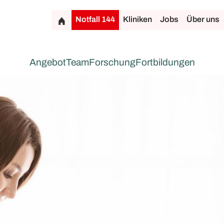
Notfall 144
Kliniken
Jobs
Über uns
Angebot
Team
Forschung
Fortbildungen