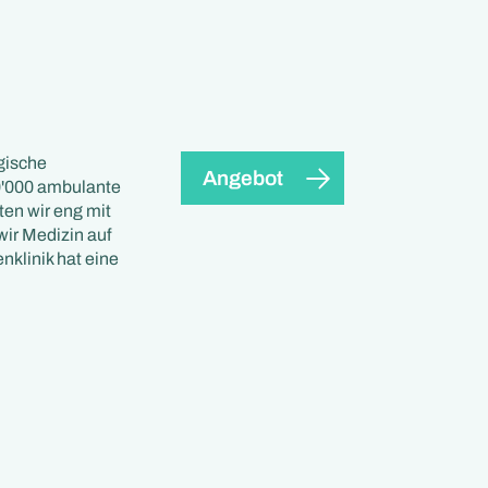
gische
Angebot
0'000 ambulante
ten wir eng mit
ir Medizin auf
nklinik hat eine