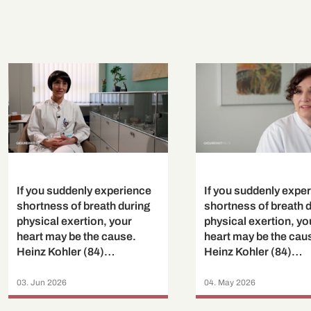
If you suddenly experience
If you suddenly expe
shortness of breath during
shortness of breath 
physical exertion, your
physical exertion, yo
heart may be the cause.
heart may be the cau
Heinz Kohler (84)
Heinz Kohler (84)
experienced exactly that -
experienced exactly t
even short distances
even short distances
03. Jun 2026
04. May 2026
became a challenge. But
became a challenge.