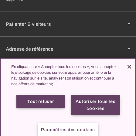
Patients* & visiteurs
Adresse de référence
En cliquant sur « Accepter tous les cookies », vous acceptez
le stockage de cookies sur votre appareil pour améliorer la
Emplois & carrière
navigation sur le site, analyser son utilisation et contribuer à
nos efforts de marketing.
Apprendre et étudier
Tout refuser
Autoriser tous les
cookies
Mentions
Protection des
propatient
Contact
légales
données
Paramètres des cookies