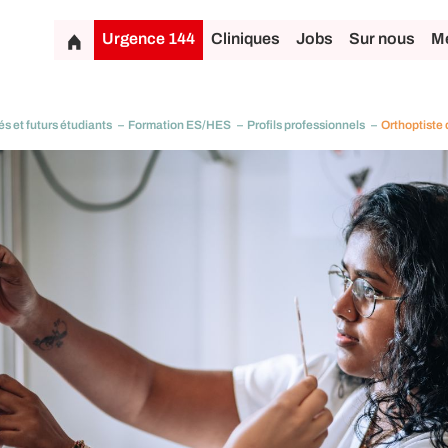
Urgence 144
Cliniques
Jobs
Sur nous
Mé
és et futurs étudiants
Formation ES/HES
Profils professionnels
Orthoptiste