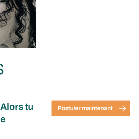
S
Alors tu
Postuler maintenant
le