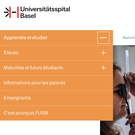
Apprendre et étudier
Maturit
Élèves
Maturités et futurs étudiants
Informations pour les parents
Enseignants
C'est pourquoi l'USB