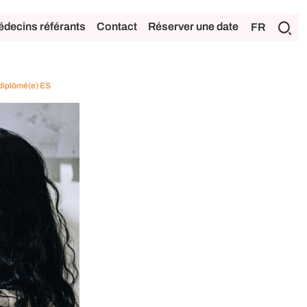
decins référants
Contact
Réserver une date
FR
 diplômé(e) ES