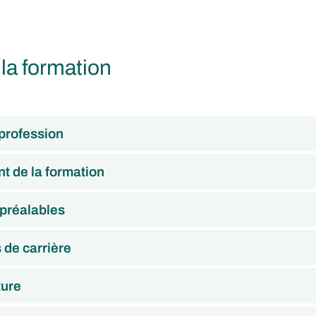
 la formation
 profession
t de la formation
 préalables
s de carrière
ture