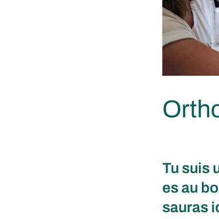
Ortho
Tu suis 
es au bo
sauras ic