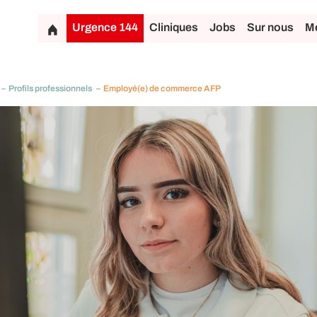
Urgence 144
Cliniques
Jobs
Sur nous
Mé
Profils professionnels
Employé(e) de commerce AFP