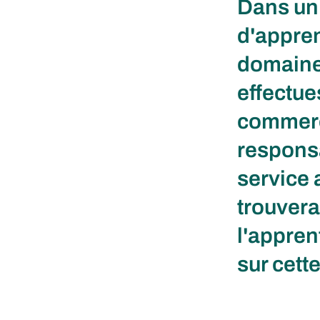
Dans un 
d'appren
domaine 
effectue
commerce
responsa
service 
trouvera
l'appre
sur cett