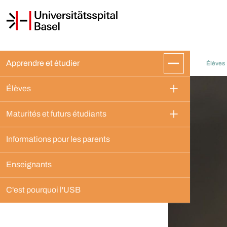
Apprendre et étudier
Élèves
Élèves
Maturités et futurs étudiants
Informations pour les parents
Enseignants
C'est pourquoi l'USB