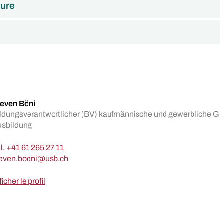
ture
even Böni
ldungsverantwortlicher (BV) kaufmännische und gewerbliche 
usbildung
l.
+41 61 265 27 11
ficher le profil