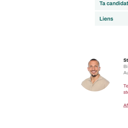
Ta candida
Liens
St
Bi
A
Te
Af