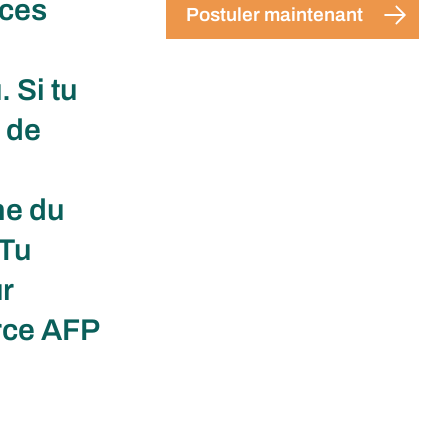
aces
Postuler maintenant
 Si tu
 de
ne du
 Tu
r
rce AFP