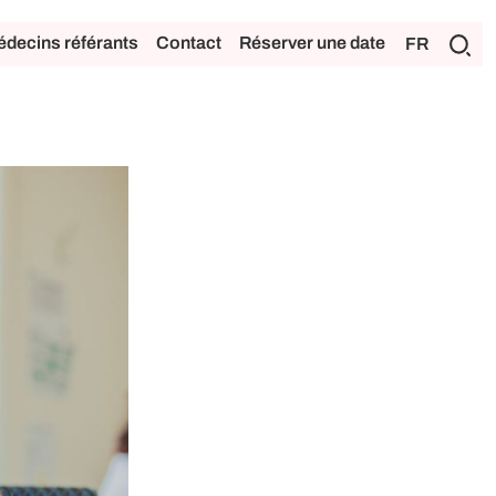
decins référants
Contact
Réserver une date
FR