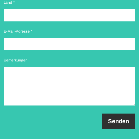
Land
*
E-Mail-Adresse
*
Bemerkungen
paragraph.formHoneypot.label