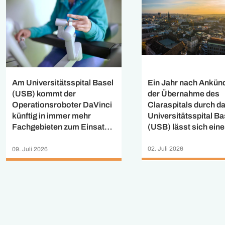
Ein Jahr nach Ankün
Am Universitätsspital Basel
der Übernahme des
(USB) kommt der
Claraspitals durch d
Operationsroboter DaVinci
Universitätsspital Ba
künftig in immer mehr
(USB) lässt sich eine
Fachgebieten zum Einsatz.
positive Zwischenbil
Nach der Einführung der
ziehen: Das USB hat 
robotergestützten
02. Juli 2026
09. Juli 2026
Mitarbeitenden der St
Herzchirurgie zu
Claraspital AG und d
Jahresbeginn hat ein
universitären
interdisziplinäres Team im
Bauchzentrums Clar
März 2026 erstmals in der
einen Arbeitsvertrag
Schweiz eine
angeboten. Bereits 9
roboterassistierte DIEP-