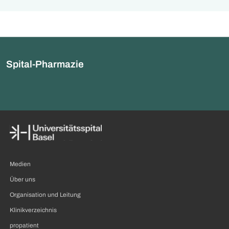
Prozent der knapp 1’
Brustrekonstruktion
Mitarbeitenden habe
durchgeführt. Für rund ein
Angebot angenomme
Drittel der Patientinnen wäre
das Verfahren der Zugang
zum Goldstandard der
autologen
Spital-Pharmazie
Brustrekonstruktion.
Medien
Über uns
Organisation und Leitung
Klinikverzeichnis
propatient