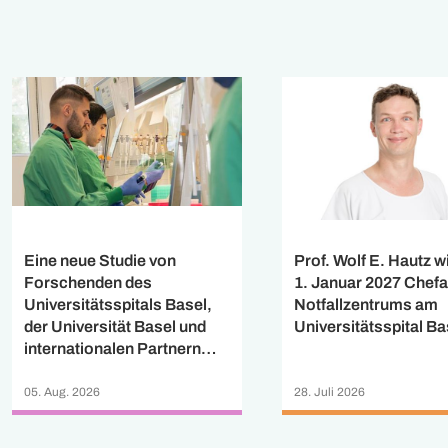
Eine neue Studie von
Prof. Wolf E. Hautz w
Forschenden des
1. Januar 2027 Chefa
Universitätsspitals Basel,
Notfallzentrums am
der Universität Basel und
Universitätsspital Ba
internationalen Partnern
zeigt, dass ein neuer
Blutmarker künftig helfen
05. Aug. 2026
28. Juli 2026
könnte, das Fortschreiten
von Multipler Sklerose (MS)