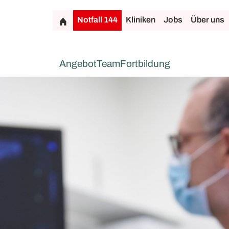
Notfall 144
Kliniken
Jobs
Über uns
Angebot
Team
Fortbildung