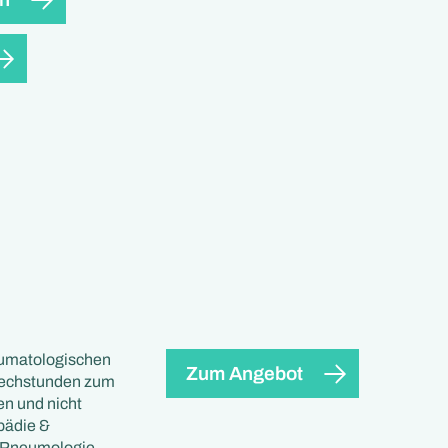
eumatologischen
Zum Angebot
prechstunden zum
n und nicht
pädie &
, Pneumologie,