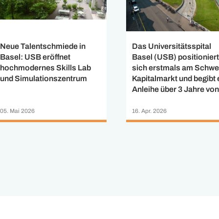
Neue Talentschmiede in
Das Universitätsspital
Basel: USB eröffnet
Basel (USB) positioniert
hochmodernes Skills Lab
sich erstmals am Schwe
und Simulationszentrum
Kapitalmarkt und begibt 
Anleihe über 3 Jahre von
150 Mio. CHF zu 0.95% 
eine Anleihe über 10 Jah
05. Mai 2026
16. Apr. 2026
von CHF 250 Mio. CHF 
1.60%. Die Anleihen
finanzieren eine
modernisierte Infrastruk
die Weiterentwicklung d
Claraspitals zu einem
umfassenden
Krebszentrum sowie
Investitionen in die
Digitalisierung.