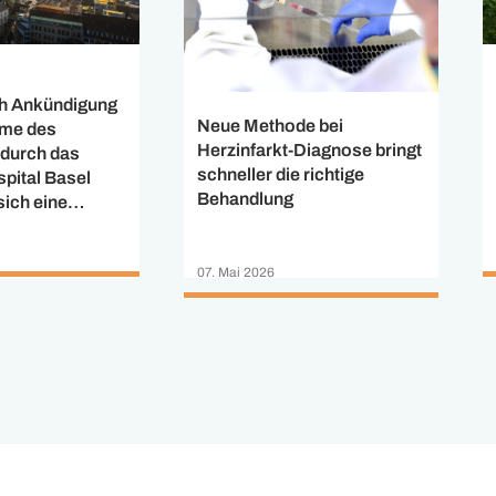
ch Ankündigung
Neue Methode bei
hme des
Herzinfarkt-Diagnose bringt
 durch das
schneller die richtige
spital Basel
Behandlung
sich eine
schenbilanz
USB hat allen
07. Mai 2026
en der St.
AG und des
n
ms Clarunis
svertrag
ereits 95
knapp 1’300
den haben das
genommen.