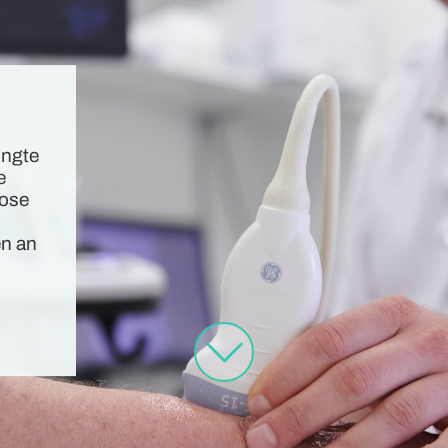
ingte
e
rose
en an
.