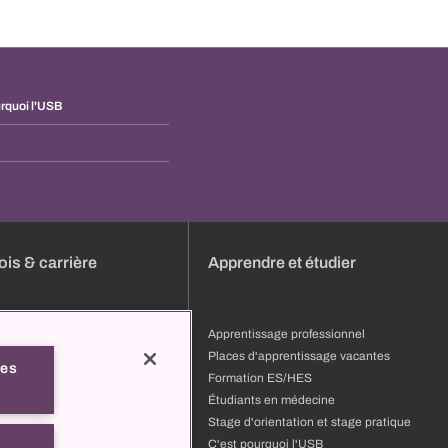
rquoi l'USB
is & carrière
Apprendre et étudier
s
Apprentissage professionnel
ature
Places d'apprentissage vacantes
les
ion et développement
Formation ES/HES
 professionnels
Étudiants en médecine
pourquoi l'USB
Stage d'orientation et stage pratique
t
C'est pourquoi l'USB