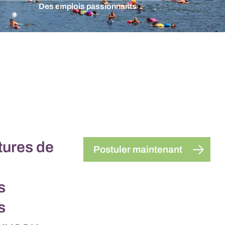
Des emplois passionnants
tures de
Postuler maintenant
s
s