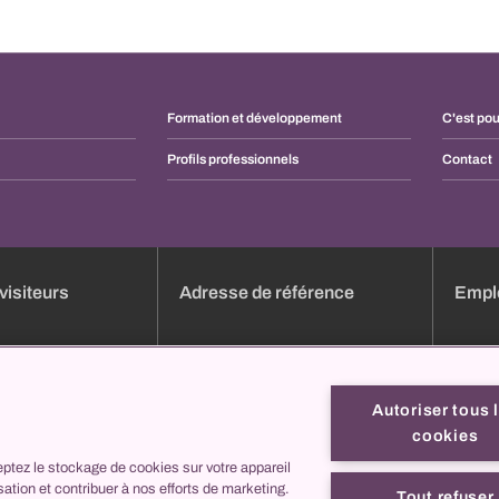
Formation et développement
C'est pou
Profils professionnels
Contact
visiteurs
Adresse de référence
Emplo
dez-vous en ligne
Aperçu des cliniques
Emploi
e
Services
Candid
Autoriser tous 
Liste des heures de consultation
Format
cookies
Formulaires en ligne
Profils
ptez le stockage de cookies sur votre appareil
ez nous
collegis
C'est 
isation et contribuer à nos efforts de marketing.
Contac
Tout refuser