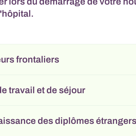
er lors du démarrage de votre n
'hôpital.
eurs frontaliers
e travail et de séjour
issance des diplômes étranger