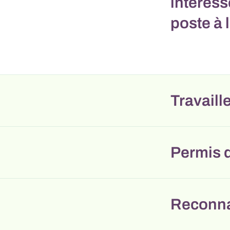
intéress
poste à l
Travaill
Permis d
Reconna