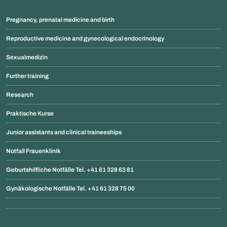
Pregnancy, prenatal medicine and birth
Reproductive medicine and gynecological endocrinology
Sexualmedizin
Further training
Research
Praktische Kurse
Junior assistants and clinical traineeships
Notfall Frauenklinik
Geburtshilfliche Notfälle Tel. +41 61 328 63 81
Gynäkologische Notfälle Tel. +41 61 328 75 00