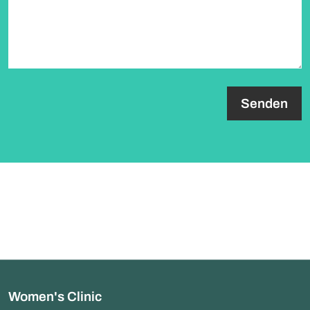
paragraph.formHoneypot.label
Women's Clinic