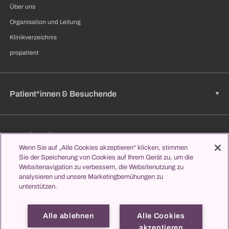
Über uns
Organisation und Leitung
Klinikverzeichnis
propatient
Patient*innen & Besuchende
Zuweisende
Wenn Sie auf „Alle Cookies akzeptieren“ klicken, stimmen
Sie der Speicherung von Cookies auf Ihrem Gerät zu, um die
Websitenavigation zu verbessern, die Websitenutzung zu
analysieren und unsere Marketingbemühungen zu
Jobs & Karriere
unterstützen.
Alle ablehnen
Alle Cookies
Lernen & Studieren
akzeptieren