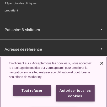
Répertoire des cliniques
propatient
Patients* & visiteurs
Adresse de référence
En cliquant sur « Accepter tous les cookies », vous acceptez
le stockage de cookies sur votre appareil pour améliorer la
Emplois & carrière
navigation sur le site, analyser son utilisation et contribuer à
nos efforts de marketing.
Apprendre et étudier
Tout refuser
Autoriser tous les
cookies
Mentions
Protection des
propatient
Contact