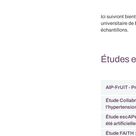
Ici suivront bien
universitaire de 
échantillons.
Études e
AlP-FrUiT - P
Étude Collabr
l'hypertensio
Étude escAPe 
été artificiel
Étude FAITH : 