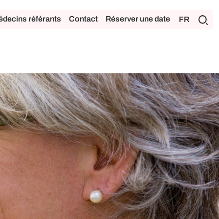
decins référants
Contact
Réserver une date
FR