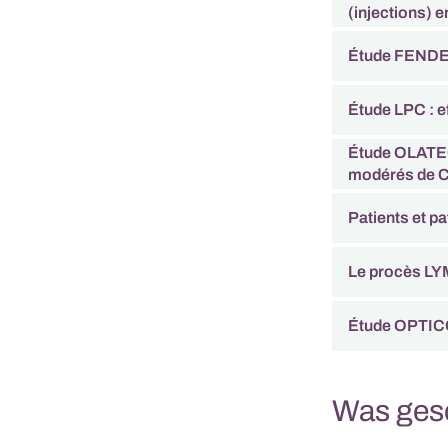
(injections) 
Étude FENDER 
Étude LPC : ef
Étude OLATEC 
modérés de 
Patients et p
Le procès L
Étude OPTI
Was ges