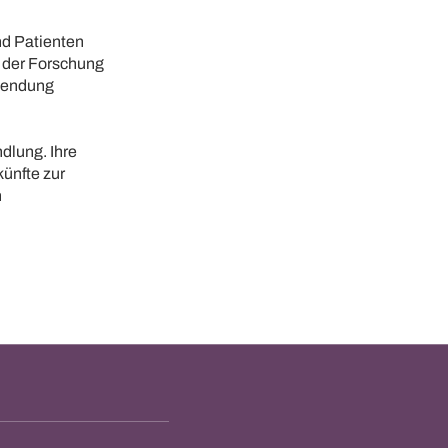
nd Patienten
e der Forschung
rwendung
ndlung. Ihre
ünfte zur
n