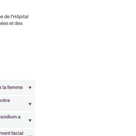
he de l'Hôpital
nées et des
ez la femme
ontre
e sodium a
ment facial