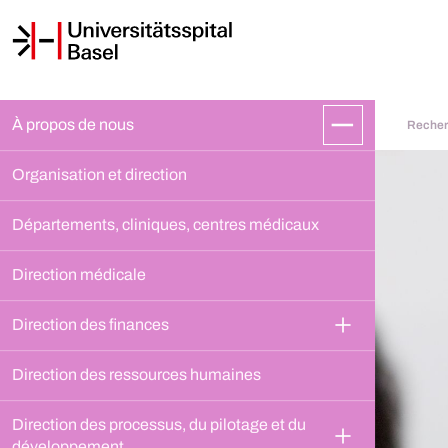
À propos de nous
Recher
Organisation et direction
Départements, cliniques, centres médicaux
Direction médicale
Direction des finances
Direction des ressources humaines
Direction des processus, du pilotage et du 
développement