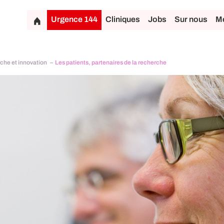
Urgence 144
Cliniques
Jobs
Sur nous
Mé
che et innovation
Les patients, partenaires de la recherche