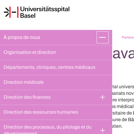
À propos de nous
Partena
Trava
Organisation et direction
Départements, cliniques, centres médicaux
Direction médicale
L'Hôpital univer
partenariats nov
Direction des finances
manière interpro
le corps médical,
Direction des ressources humaines
universitaire de 
commune de Bâle.
de soutien.
Direction des processus, du pilotage et du 
développement