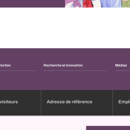
rection
Recherche et innovation
Médias
visiteurs
Adresse de référence
Emplo
dez-vous en ligne
Aperçu des cliniques
Emploi
e
Services
Candid