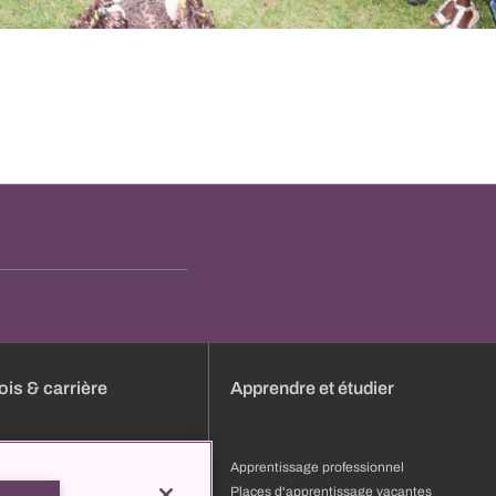
is & carrière
Apprendre et étudier
s
Apprentissage professionnel
ature
Places d'apprentissage vacantes