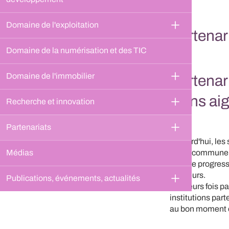
Domaine de l'exploitation
Partenari
Domaine de la numérisation et des TIC
Domaine de l'immobilier
Partenar
soins aig
Recherche et innovation
Partenariats
Aujourd'hui, les
Médias
santé commune, l
de faire progress
meilleurs.
Publications, événements, actualités
Plusieurs fois p
institutions part
au bon moment e