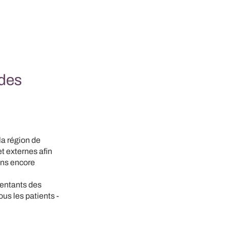
 des
la région de
t externes afin
oins encore
sentants des
ous les patients -