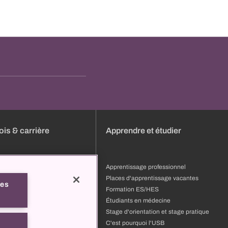
is & carrière
Apprendre et étudier
s
Apprentissage professionnel
ature
Places d'apprentissage vacantes
les
ion et développement
Formation ES/HES
 professionnels
Étudiants en médecine
pourquoi l'USB
Stage d'orientation et stage pratique
t
C'est pourquoi l'USB