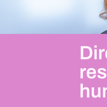
Dir
re
hu