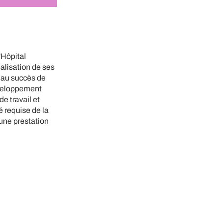
'Hôpital
alisation de ses
e au succès de
éveloppement
e travail et
é requise de la
 une prestation