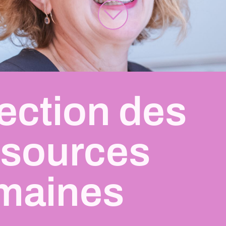
ection des
ssources
maines