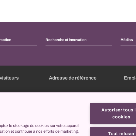
rection
Recherche et innovation
Médias
visiteurs
Adresse de référence
Emplo
dez-vous en ligne
Aperçu des cliniques
Emploi
e
Services
Candid
Autoriser tous 
Liste des heures de consultation
Format
cookies
Formulaires en ligne
Profils
ptez le stockage de cookies sur votre appareil
ez nous
collegis
C'est 
isation et contribuer à nos efforts de marketing.
Contac
Tout refuser