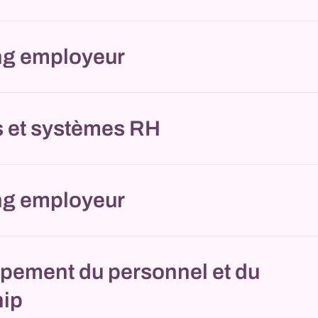
ng employeur
s et systèmes RH
ng employeur
pement du personnel et du
hip