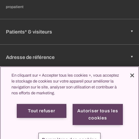
propatient
Patients* & visiteurs
Adresse de référence
En cliquant sur « Accepter tous les cookies », vous acceptez
le stockage de cookies sur votre appareil pour améliorer la
Emplois & carrière
navigation sur le site, analyser son utilisation et contribuer à
nos efforts de marketing.
Apprendre et étudier
Tout refuser
Autoriser tous les
cookies
Mentions
Protection des
propatient
Contact
légales
données