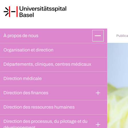
À propos de nous
Publica
Organisation et direction
Départements, cliniques, centres médicaux
Direction médicale
Direction des finances
Direction des ressources humaines
Direction des processus, du pilotage et du 
développement