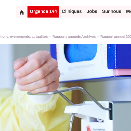
Urgence 144
Cliniques
Jobs
Sur nous
Mé
tions, événements, actualités
Rapports annuels Archives
Rapport annuel 20