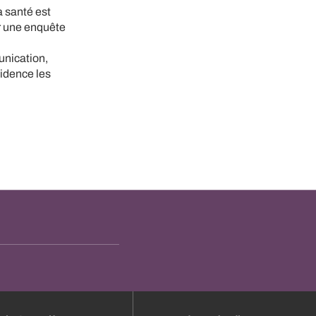
a santé est
ar une enquête
unication,
vidence les
.