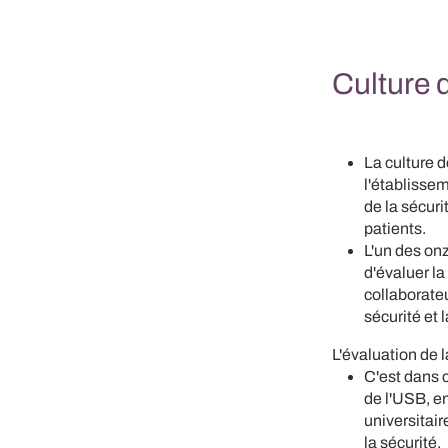
Culture 
La culture d
l'établissem
de la sécuri
patients.
L'un des onz
d'évaluer la
collaborate
sécurité et 
L'évaluation de 
C'est dans c
de l'USB, e
universitai
la sécurité.