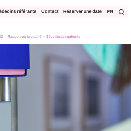
decins référants
Contact
Réserver une date
FR
22
Rapport sur la qualité
Sécurité des patients