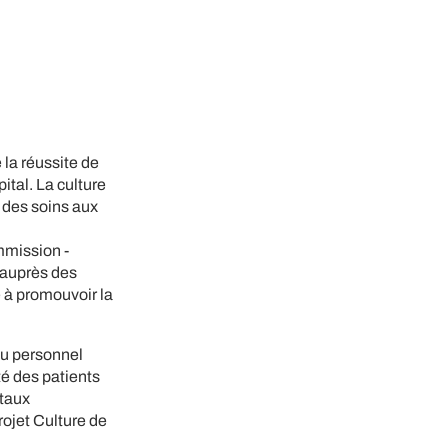
e la réussite de
ital. La culture
é des soins aux
mmission -
 auprès des
 à promouvoir la
du personnel
té des patients
itaux
rojet Culture de