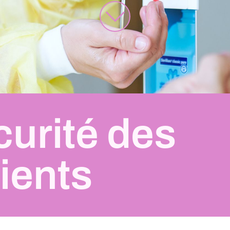
urité des
ients